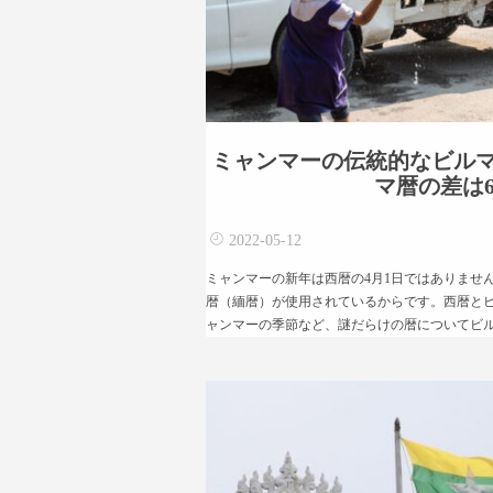
ミャンマーの伝統的なビル
マ暦の差は63
2022-05-12
ミャンマーの新年は西暦の4月1日ではありませ
暦（緬暦）が使用されているからです。西暦とビ
ャンマーの季節など、謎だらけの暦についてビ