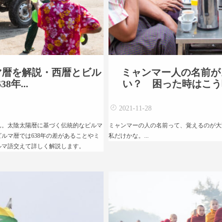
マ暦を解説・西暦とビル
ミャンマー人の名前が
8年...
い？ 困った時はこう呼
2021-11-28
ん。太陰太陽暦に基づく伝統的なビルマ
ミャンマーの人の名前って、覚えるのが大
ルマ暦では638年の差があることやミ
私だけかな。...
ルマ語交えて詳しく解説します。